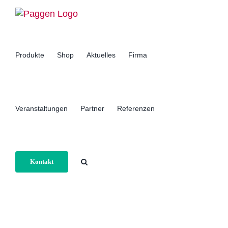
Zum
Inhalt
springen
Produkte
Shop
Aktuelles
Firma
Veranstaltungen
Partner
Referenzen
Kontakt
Home
Allgemein
Begriffe der Elektronikfertigung: BGA