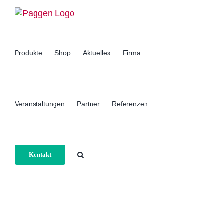
Zum
Inhalt
springen
Produkte
Shop
Aktuelles
Firma
Veranstaltungen
Partner
Referenzen
Kontakt
Home
Datenschutz