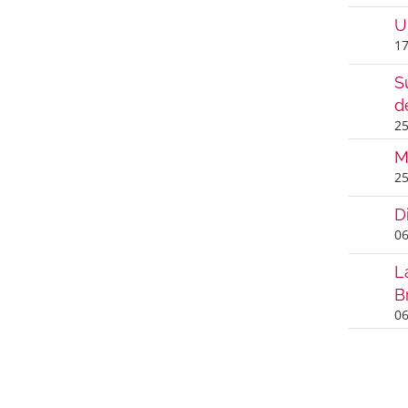
U
17
S
d
25
M
25
D
06
L
B
06