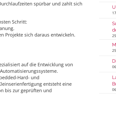
Durchlaufzeiten spürbar und zahlt sich
U
17
sten Schritt:
S
lanung.
d
 Projekte sich daraus entwickeln.
25
M
25
D
ialisiert auf die Entwicklung von
06
e Automatisierungssysteme.
mbedded-Hard- und
L
einserienfertigung entsteht eine
B
06
n bis zur geprüften und