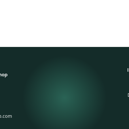
shop
p.com