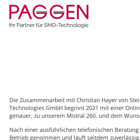
Zum
Inhalt
springen
Home
Allgemein
Die richtige Lösung zur richtigen Zeit
Die richtige Lösung zur r
Die Zusammenarbeit mit Christian Hayer von St
Technologies GmbH beginnt 2021 mit einer Onlin
genauer, zu unserem Mistral 260, und dem Wunsc
Nach einer ausführlichen telefonischen Beratung w
Betrieb genommen und läuft seitdem zuverlässig