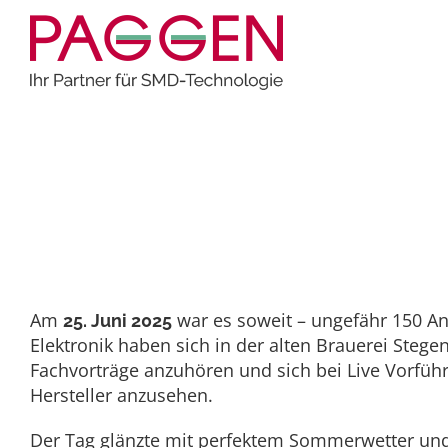
Zum
Inhalt
springen
Home
Allgemein
EMIL – Elektronik zum Anfassen
EMIL – Elektronik zum A
Am
war es soweit – ungefähr 150 A
25. Juni 2025
Elektronik haben sich in der alten Brauerei Ste
Fachvorträge anzuhören und sich bei Live Vorfü
Hersteller anzusehen.
Der Tag glänzte mit perfektem Sommerwetter und 