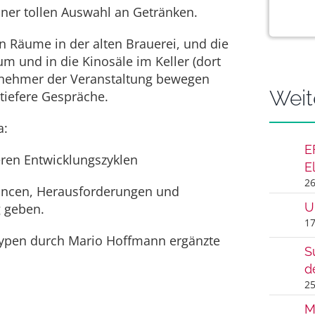
ner tollen Auswahl an Getränken.
n Räume in der alten Brauerei, und die
m und in die Kinosäle im Keller (dort
ilnehmer der Veranstaltung bewegen
Weit
iefere Gespräche.
a:
E
leren Entwicklungszyklen
E
26
hancen, Herausforderungen und
U
g geben.
17
otypen durch Mario Hoffmann ergänzte
S
d
25
M