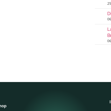
25
D
06
L
B
06
shop