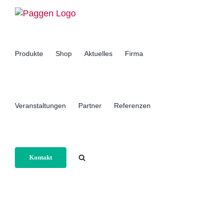
Zum
Inhalt
springen
Produkte
Shop
Aktuelles
Firma
Veranstaltungen
Partner
Referenzen
Kontakt
Home
Firma
Hersteller von Luftfahrtgeräten erhöht Fertigungstiefe und Flexibilität