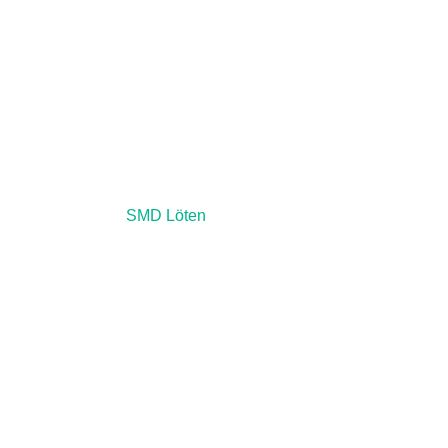
Reflowofen für große
Boards mit
motorischer
Schublade, N² und
Absaugung – HR30
Prozess:
SMD Löten