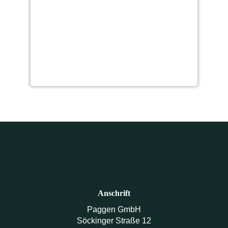
Vollkonvektionreflowsofen
– Essemtec – RO400FC
Anschrift
Paggen GmbH
Söckinger Straße 12