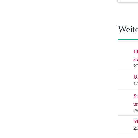
Weite
E
st
26
U
17
Su
un
25
Ma
25