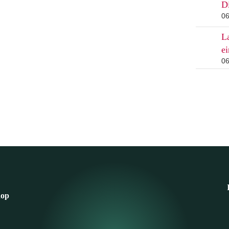
Di
06
L
e
06
hop