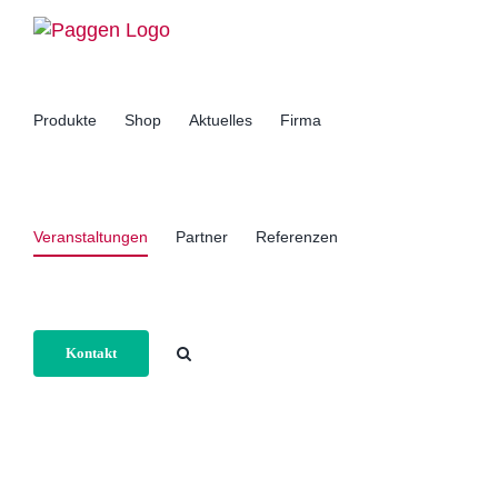
Zum
Inhalt
springen
Produkte
Shop
Aktuelles
Firma
Veranstaltungen
Partner
Referenzen
Kontakt
Home
Veranstaltungen