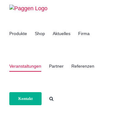
Zum
Inhalt
springen
Produkte
Shop
Aktuelles
Firma
Veranstaltungen
Partner
Referenzen
Kontakt
Home
Veranstaltungen