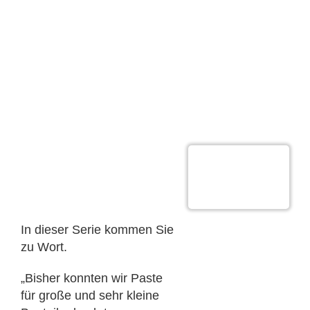
Wie hast Du
das gemacht?
Folge 2 –
Stufenschablone
ersetzen
In dieser Serie kommen Sie
zu Wort.
„Bisher konnten wir Paste
für große und sehr kleine