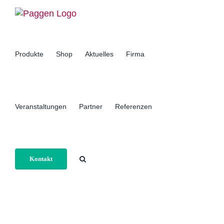
Zum
Inhalt
springen
Produkte
Shop
Aktuelles
Firma
Veranstaltungen
Partner
Referenzen
Kontakt
Home
Allgemein
Wie hast Du das gemacht? Folge 2 –
Stufenschablone ersetzen