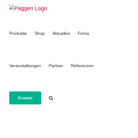
Zum
Inhalt
springen
Produkte
Shop
Aktuelles
Firma
Veranstaltungen
Partner
Referenzen
Kontakt
Home
Portfolio
Komplettlösungen