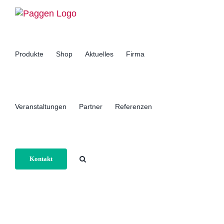
Zum
Inhalt
springen
Produkte
Shop
Aktuelles
Firma
Veranstaltungen
Partner
Referenzen
Kontakt
Home
Portfolio
Kleingeräte und Zubehör