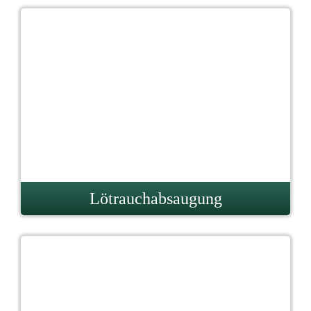
Lötrauchabsaugung